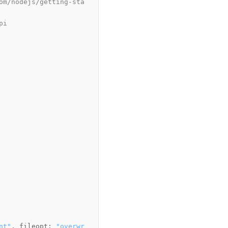
om/nodejs/getting-sta
pi
nt"
, 
fileopt
: 
"overwr